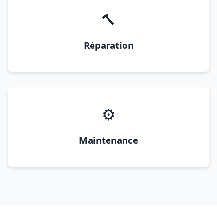
🔨
Réparation
⚙️
Maintenance