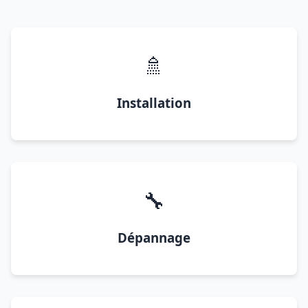
🚿
Installation
🔧
Dépannage