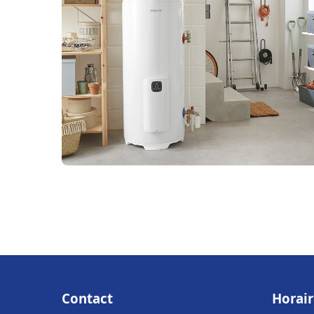
Contact
Horair