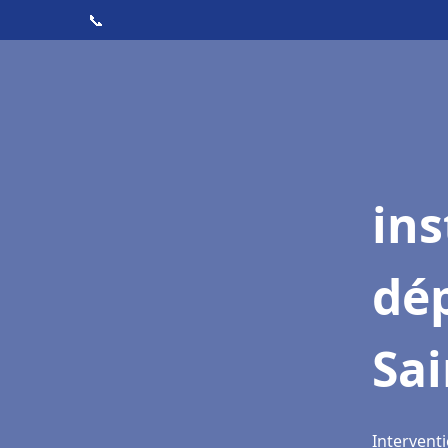
📞
ins
dé
Sa
Interventi