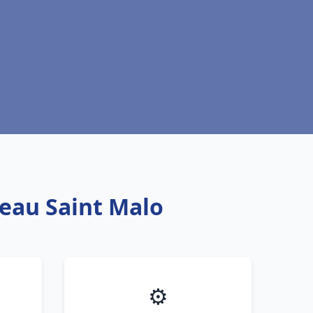
 eau Saint Malo
⚙️