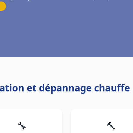
llation et dépannage chauffe
🔧
🔨