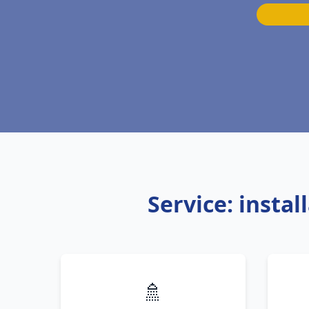
Service: insta
🚿