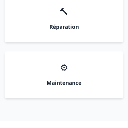
🔨
Réparation
⚙️
Maintenance