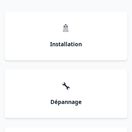
🚿
Installation
🔧
Dépannage