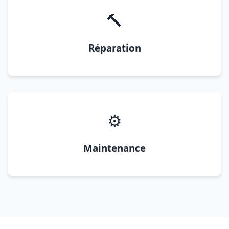
🔨
Réparation
⚙️
Maintenance