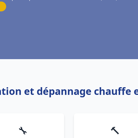
lation et dépannage chauffe 
🔧
🔨