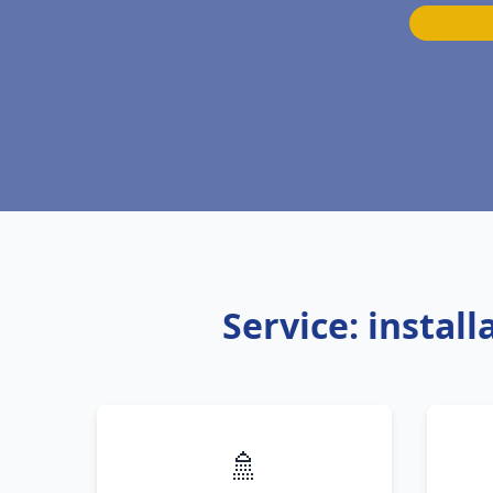
Service: instal
🚿