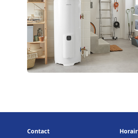
Contact
Horair