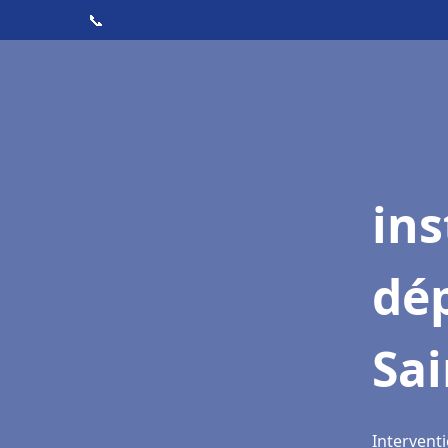
📞
ins
dé
Sai
Interventi