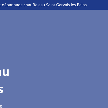
 et dépannage chauffe eau Saint Gervais les Bains
au
s
0)