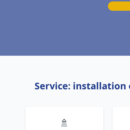
Service: installatio
🚿