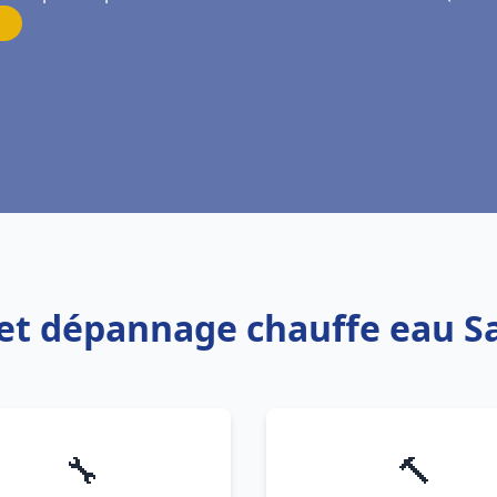
n et dépannage chauffe eau Sa
🔧
🔨