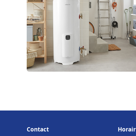
Contact
Horair