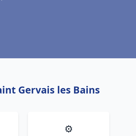
int Gervais les Bains
⚙️