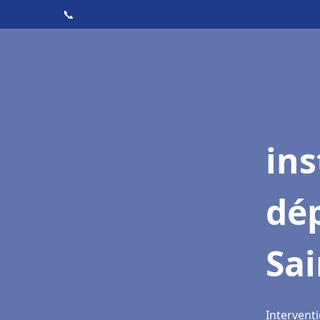
📞
ins
dé
Sai
Interventi