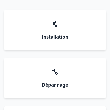
🚿
Installation
🔧
Dépannage