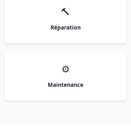
🔨
Réparation
⚙️
Maintenance