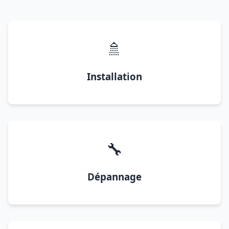
🚿
Installation
🔧
Dépannage