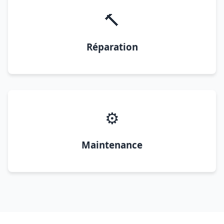
🔨
Réparation
⚙️
Maintenance