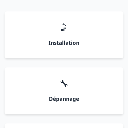
🚿
Installation
🔧
Dépannage