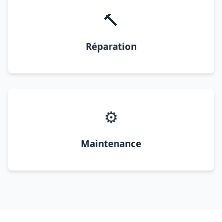
🔨
Réparation
⚙️
Maintenance