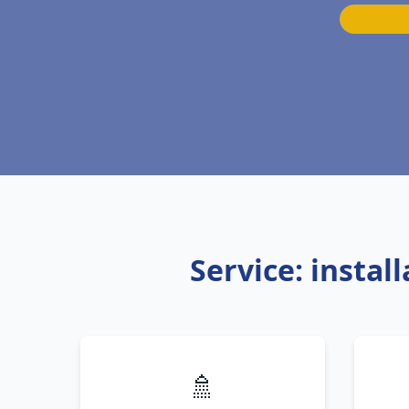
Service: instal
🚿