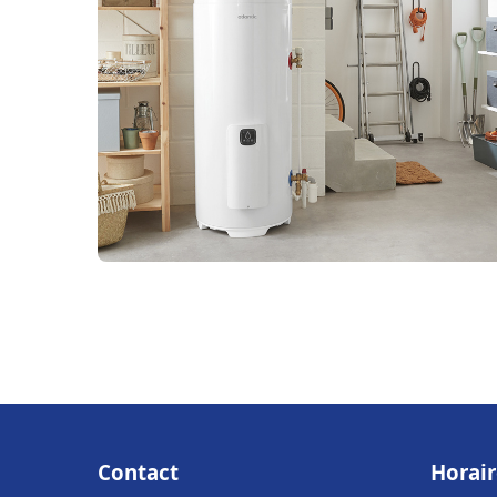
Contact
Horair