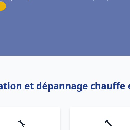
lation et dépannage chauffe 
🔧
🔨