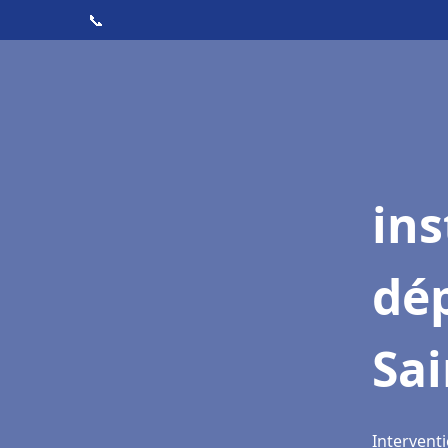
📞
ins
dé
Sai
Interventi