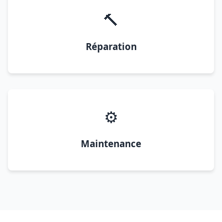
🔨
Réparation
⚙️
Maintenance