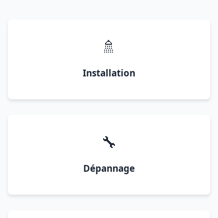
🚿
Installation
🔧
Dépannage