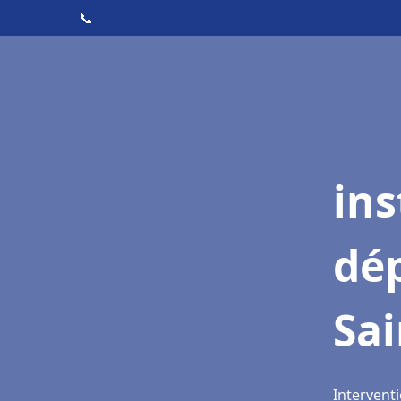
📞
ins
dé
Sa
Intervent