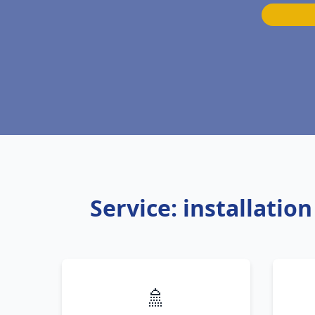
Service: installati
🚿