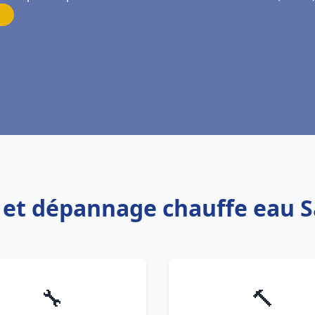
on et dépannage chauffe eau 
🔧
🔨