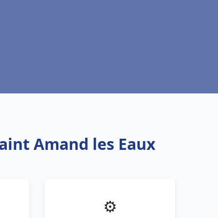
Saint Amand les Eaux
⚙️