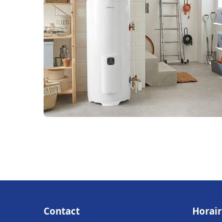
Contact
Horair