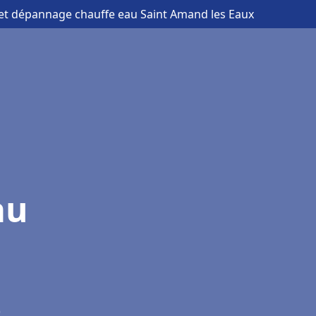
n et dépannage chauffe eau Saint Amand les Eaux
au
)