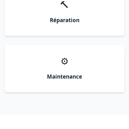
🔨
Réparation
⚙️
Maintenance