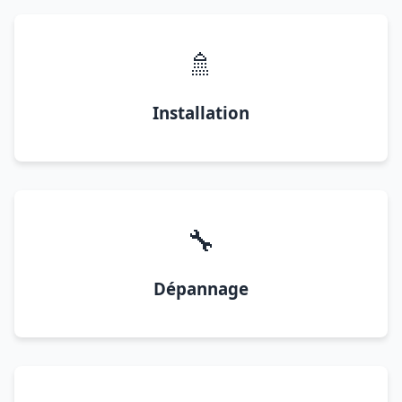
🚿
Installation
🔧
Dépannage