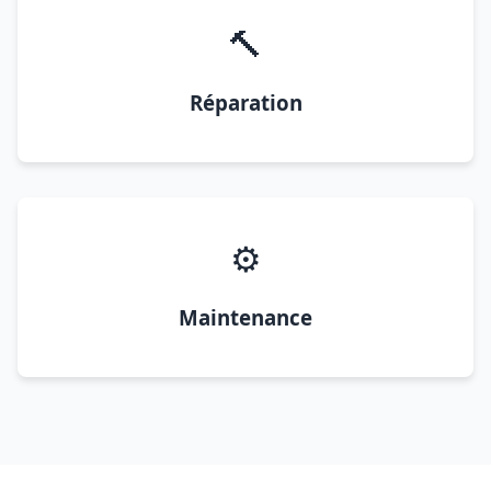
🔨
Réparation
⚙️
Maintenance