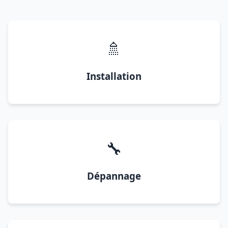
🚿
Installation
🔧
Dépannage