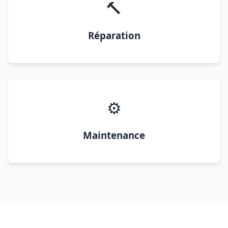
🔨
Réparation
⚙️
Maintenance