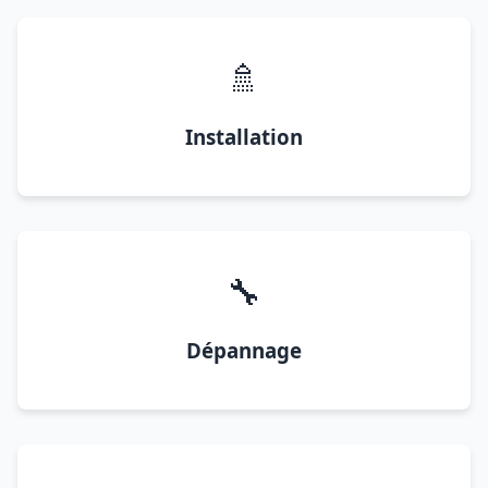
🚿
Installation
🔧
Dépannage