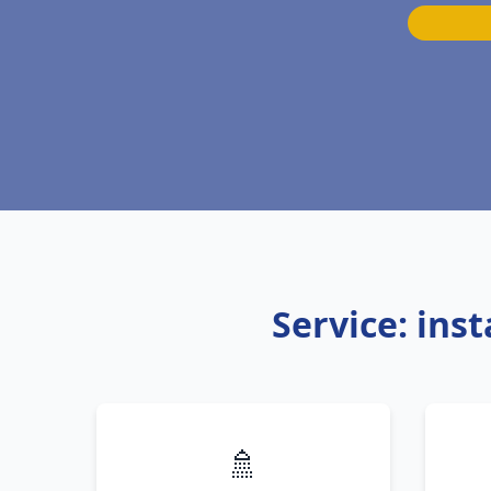
Service: ins
🚿