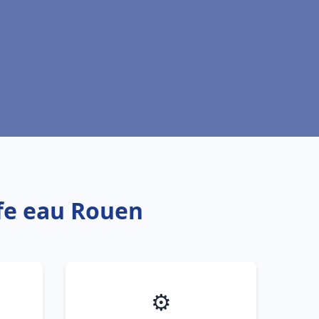
ffe eau Rouen
⚙️