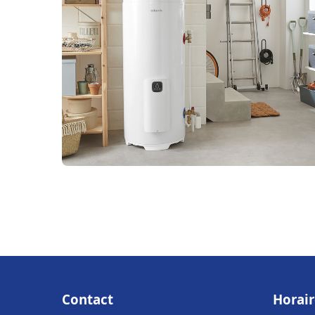
Contact
Horair