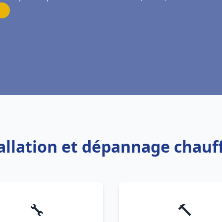
tallation et dépannage chau
🔧
🔨