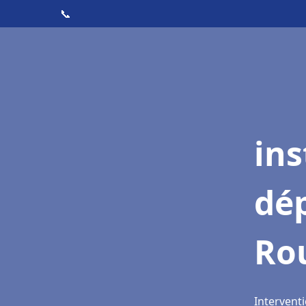
📞
ins
dé
Ro
Intervent