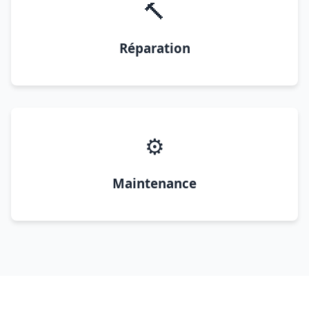
🔨
Réparation
⚙️
Maintenance