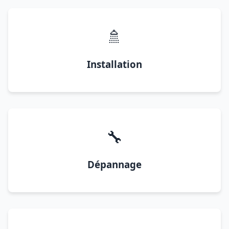
🚿
Installation
🔧
Dépannage