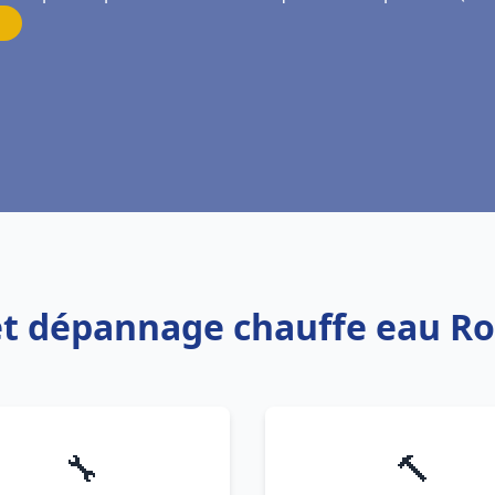
n et dépannage chauffe eau 
🔧
🔨