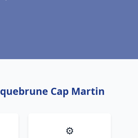
Roquebrune Cap Martin
⚙️