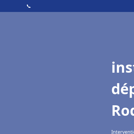
📞
ins
dé
Ro
Intervent