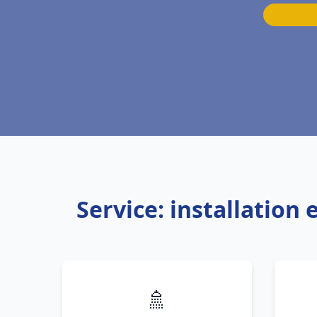
Service: installatio
🚿