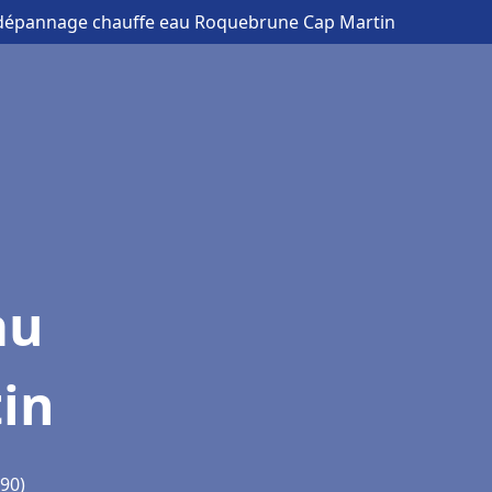
et dépannage chauffe eau Roquebrune Cap Martin
au
in
90)