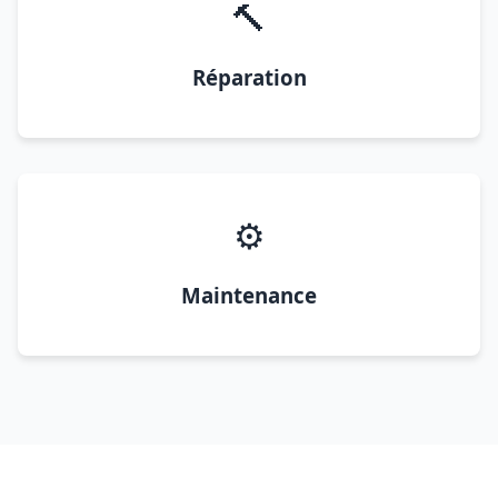
🔨
Réparation
⚙️
Maintenance