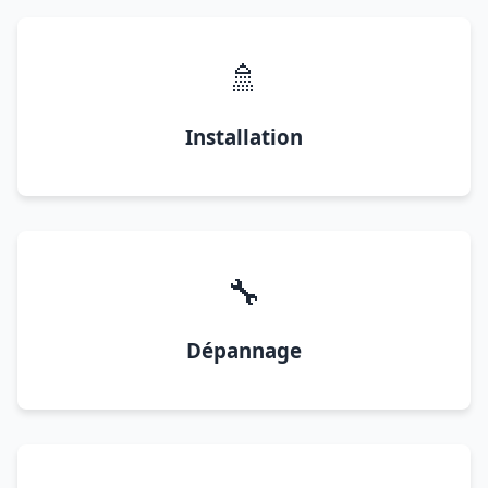
🚿
Installation
🔧
Dépannage