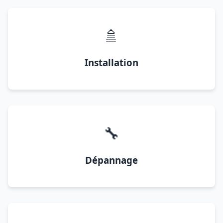
🚿
Installation
🔧
Dépannage