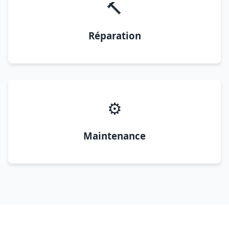
🔨
Réparation
⚙️
Maintenance