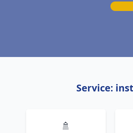
Service: in
🚿