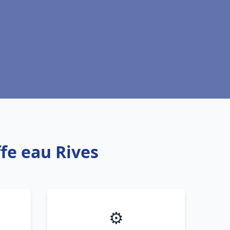
fe eau Rives
⚙️