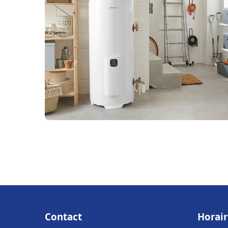
Contact
Horair