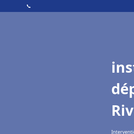
📞
ins
dé
Riv
Interventi