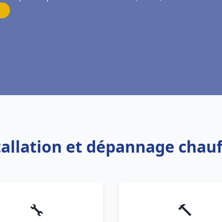
stallation et dépannage chauf
🔧
🔨