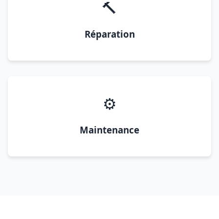
🔨
Réparation
⚙️
Maintenance