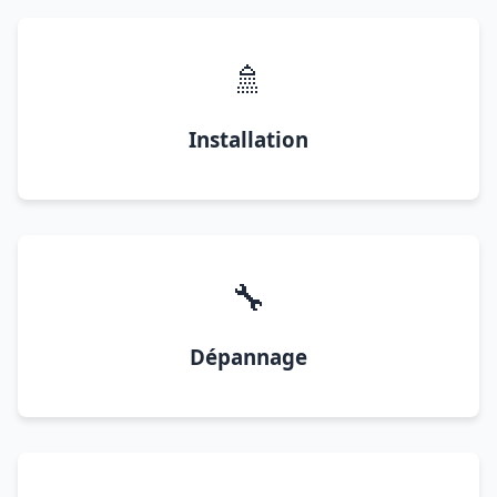
🚿
Installation
🔧
Dépannage