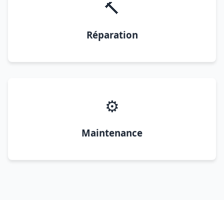
🔨
Réparation
⚙️
Maintenance