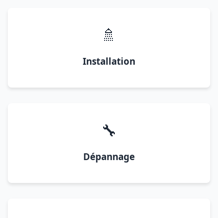
🚿
Installation
🔧
Dépannage