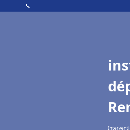
📞
ins
dé
Re
Intervent