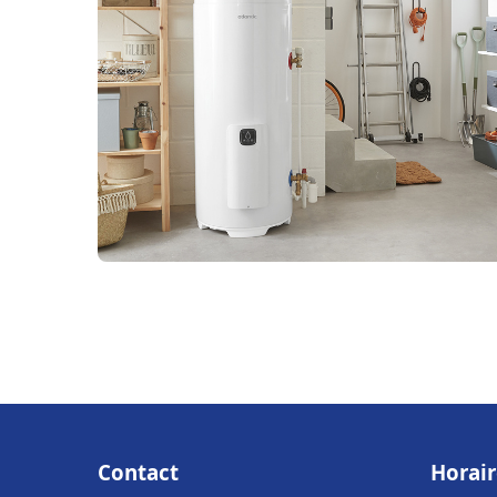
Contact
Horair