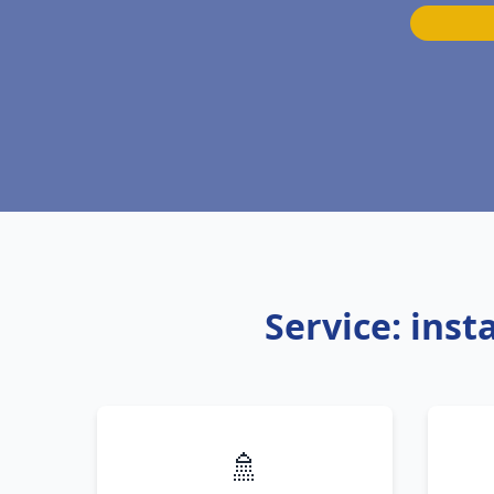
Service: ins
🚿