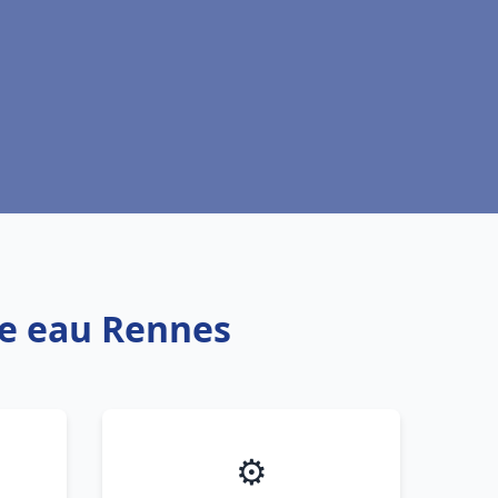
fe eau Rennes
⚙️