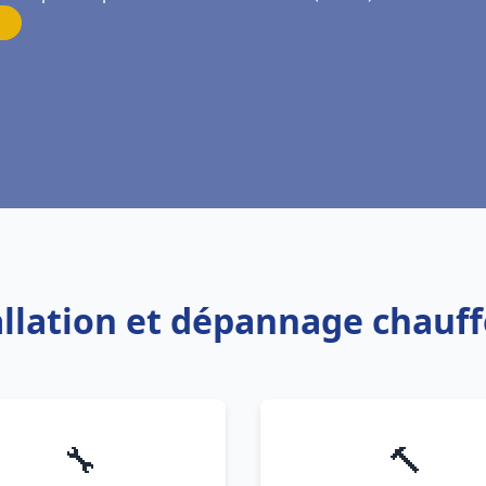
tallation et dépannage chauf
🔧
🔨