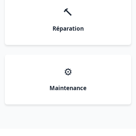
🔨
Réparation
⚙️
Maintenance