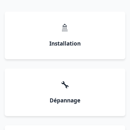
🚿
Installation
🔧
Dépannage