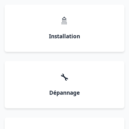
🚿
Installation
🔧
Dépannage