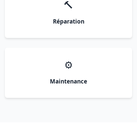
🔨
Réparation
⚙️
Maintenance