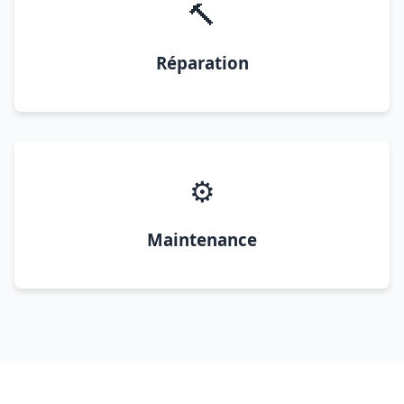
🔨
Réparation
⚙️
Maintenance