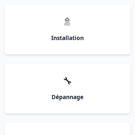
🚿
Installation
🔧
Dépannage