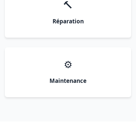
🔨
Réparation
⚙️
Maintenance