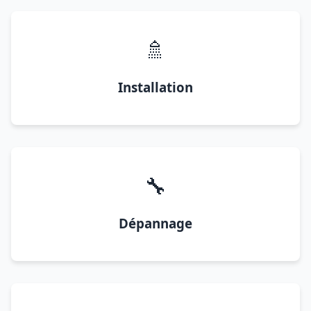
🚿
Installation
🔧
Dépannage