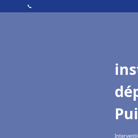
📞
ins
dé
Pu
Interventi