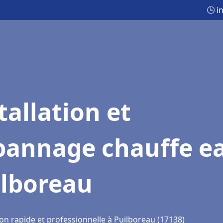
🕒 i
tallation et
pannage chauffe e
ilboreau
on rapide et professionnelle à Puilboreau (17138)