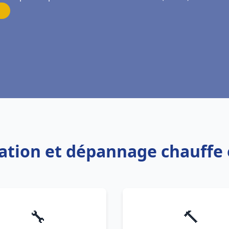
llation et dépannage chauffe
🔧
🔨