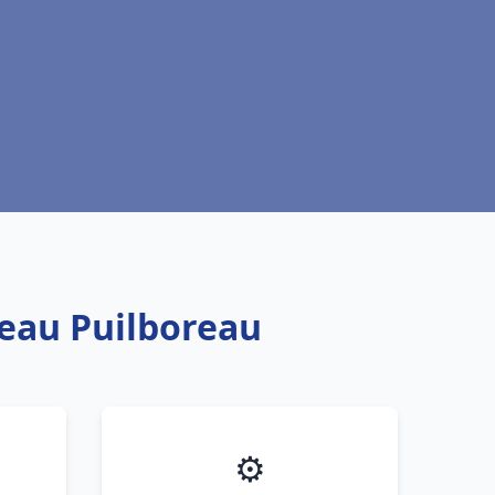
 eau Puilboreau
⚙️