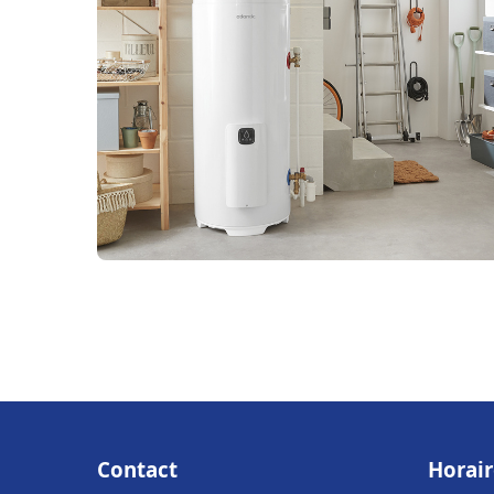
Contact
Horair