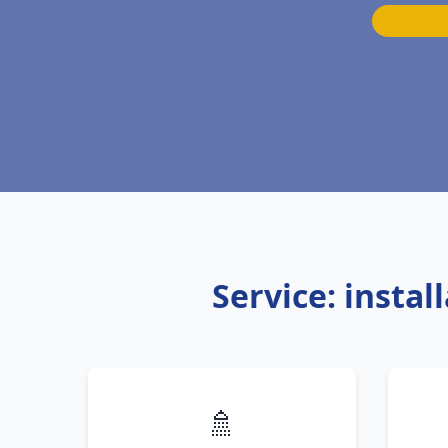
Service: insta
🚿