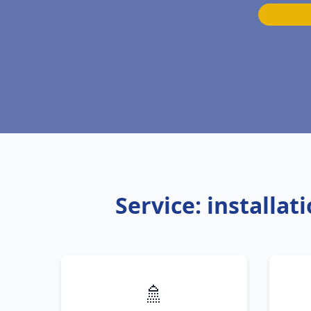
Service: installa
🚿