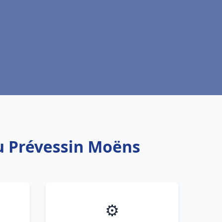
au Prévessin Moëns
⚙️