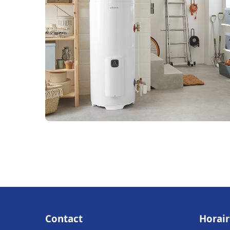
Contact
Horair