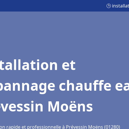
🕒 install
tallation et
pannage chauffe e
évessin Moëns
ion rapide et professionnelle à Prévessin Moëns (01280)