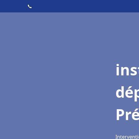
📞
ins
dé
Pr
Intervent