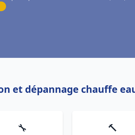
tion et dépannage chauffe e
🔧
🔨