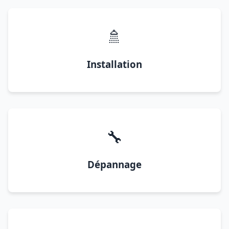
🚿
Installation
🔧
Dépannage