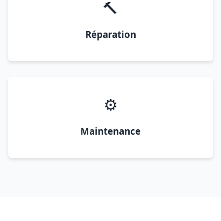
🔨
Réparation
⚙️
Maintenance