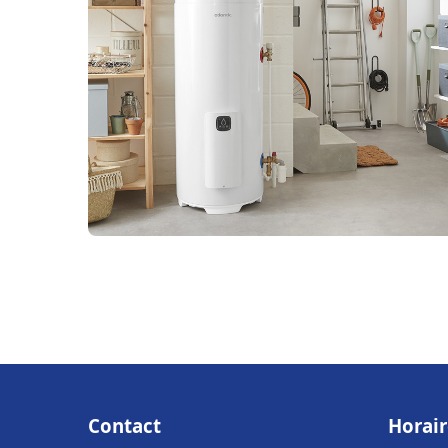
Contact
Horair