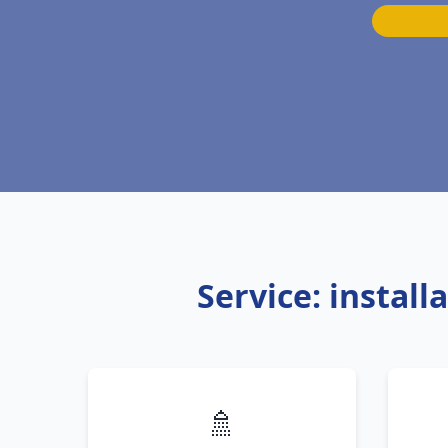
Service: instal
🚿