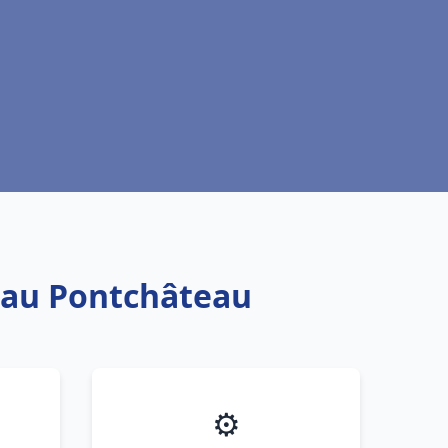
 eau Pontchâteau
⚙️