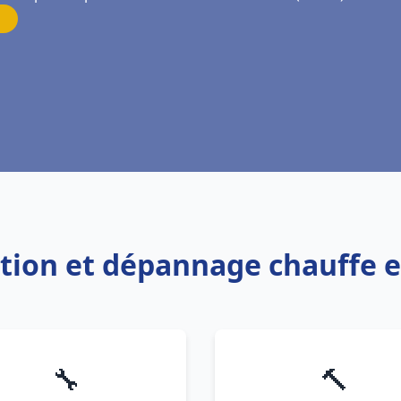
lation et dépannage chauffe
🔧
🔨