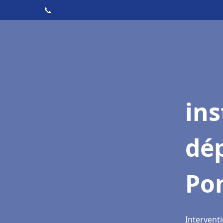
📞
ins
dé
Po
Intervent