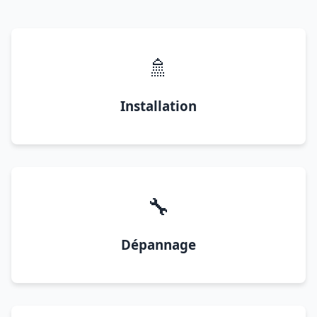
🚿
Installation
🔧
Dépannage