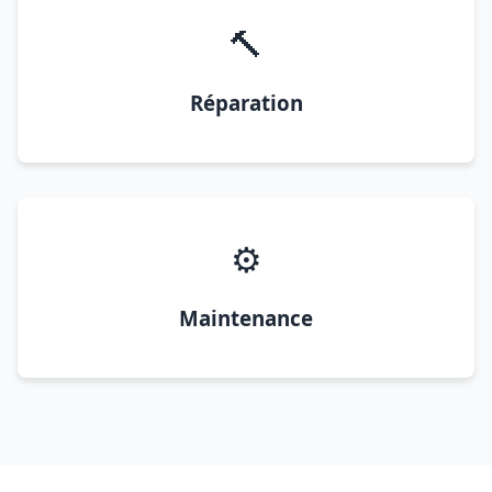
🔨
Réparation
⚙️
Maintenance