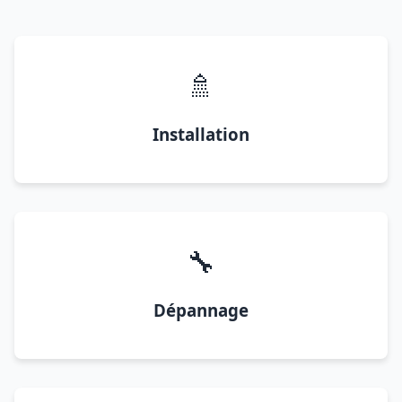
🚿
Installation
🔧
Dépannage