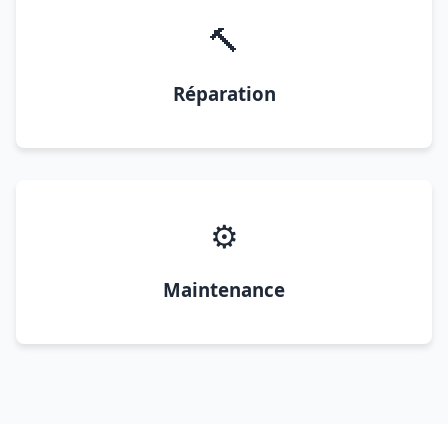
🔨
Réparation
⚙️
Maintenance