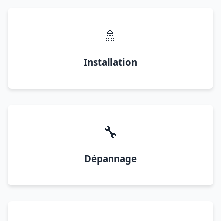
🚿
Installation
🔧
Dépannage