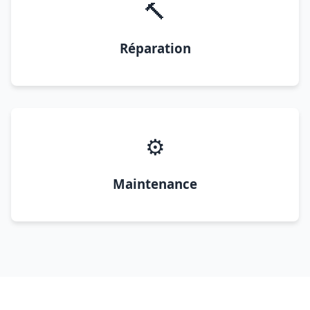
🔨
Réparation
⚙️
Maintenance