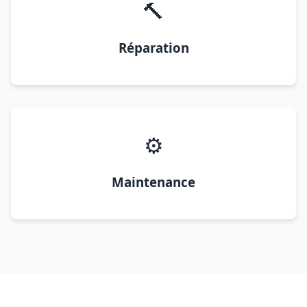
🔨
Réparation
⚙️
Maintenance