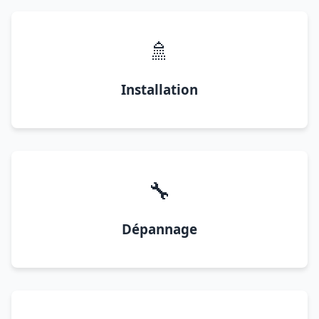
🚿
Installation
🔧
Dépannage