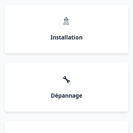
🚿
Installation
🔧
Dépannage