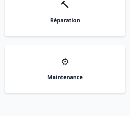
🔨
Réparation
⚙️
Maintenance