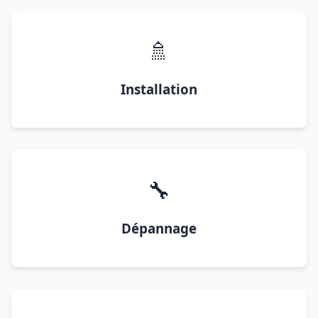
🚿
Installation
🔧
Dépannage