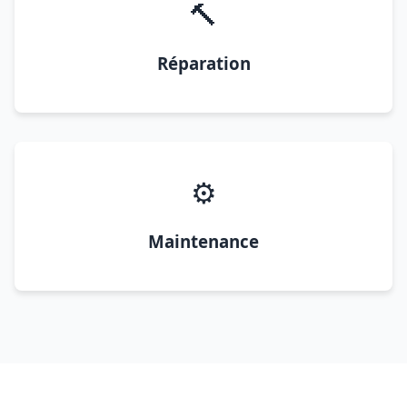
🔨
Réparation
⚙️
Maintenance