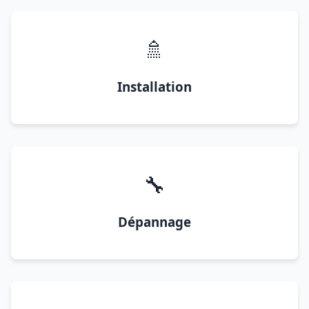
🚿
Installation
🔧
Dépannage