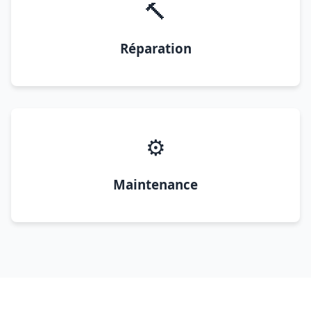
🔨
Réparation
⚙️
Maintenance