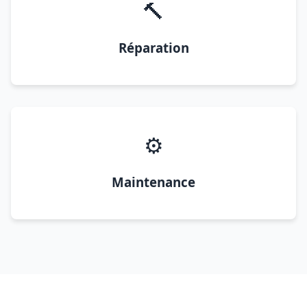
🔨
Réparation
⚙️
Maintenance