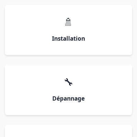
🚿
Installation
🔧
Dépannage