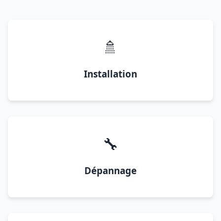
🚿
Installation
🔧
Dépannage