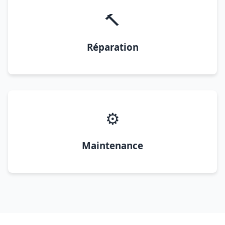
🔨
Réparation
⚙️
Maintenance