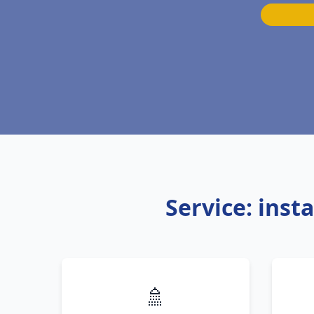
Service: inst
🚿