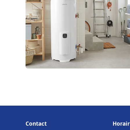
Contact
Horair