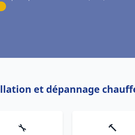
allation et dépannage chauf
🔧
🔨