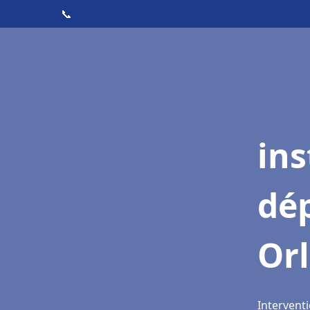
📞
ins
dé
Or
Interventi