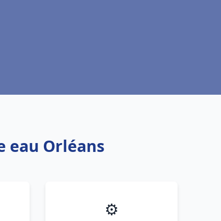
fe eau Orléans
⚙️