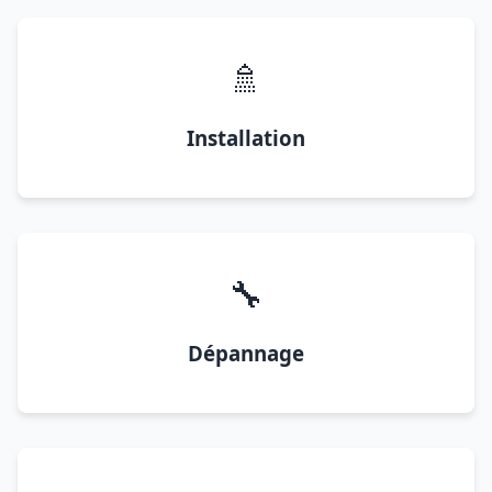
🚿
Installation
🔧
Dépannage