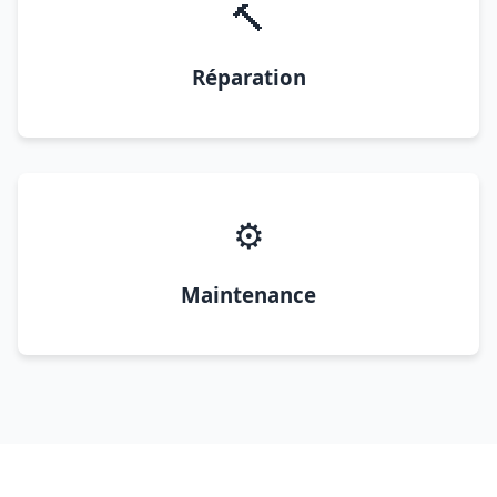
🔨
Réparation
⚙️
Maintenance