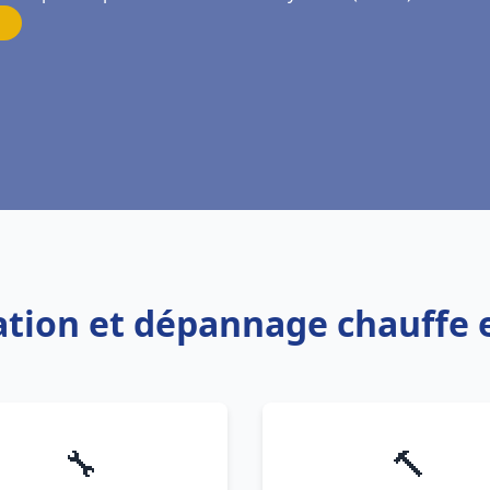
lation et dépannage chauffe 
🔧
🔨