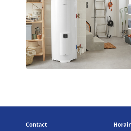
Contact
Horair