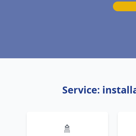
Service: instal
🚿