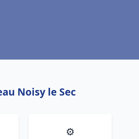
eau Noisy le Sec
⚙️