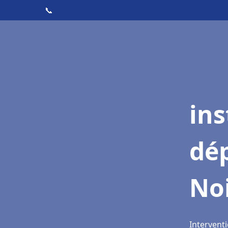
📞
ins
dé
Noi
Interventi