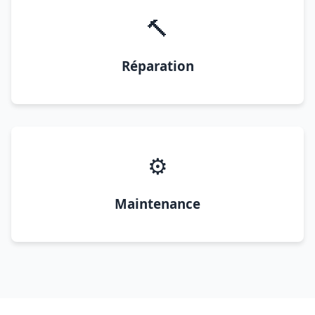
🔨
Réparation
⚙️
Maintenance