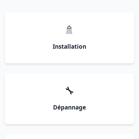
🚿
Installation
🔧
Dépannage