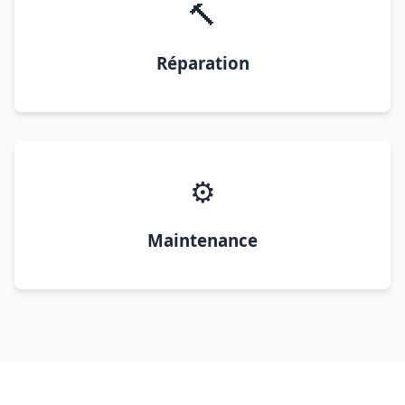
🔨
Réparation
⚙️
Maintenance