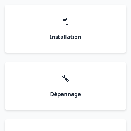
🚿
Installation
🔧
Dépannage