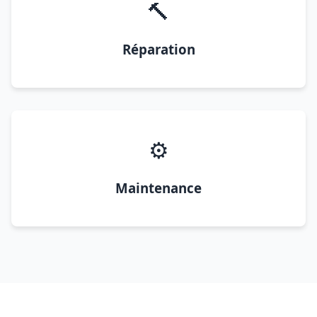
🔨
Réparation
⚙️
Maintenance