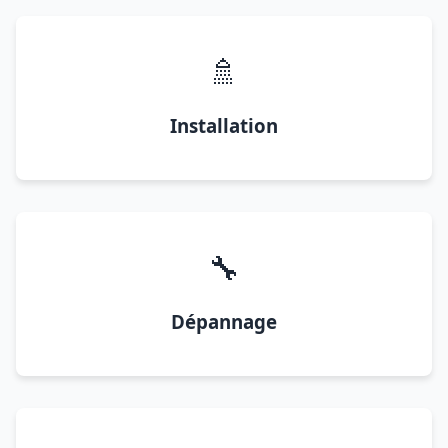
🚿
Installation
🔧
Dépannage