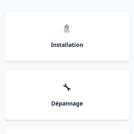
🚿
Installation
🔧
Dépannage