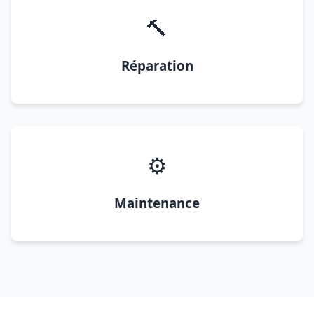
🔨
Réparation
⚙️
Maintenance