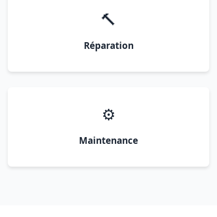
🔨
Réparation
⚙️
Maintenance