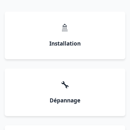
🚿
Installation
🔧
Dépannage