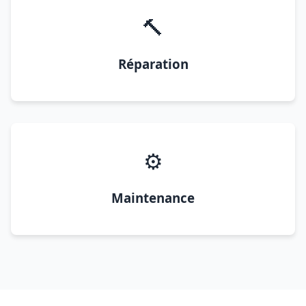
🔨
Réparation
⚙️
Maintenance