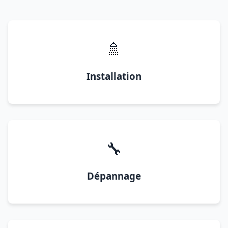
🚿
Installation
🔧
Dépannage